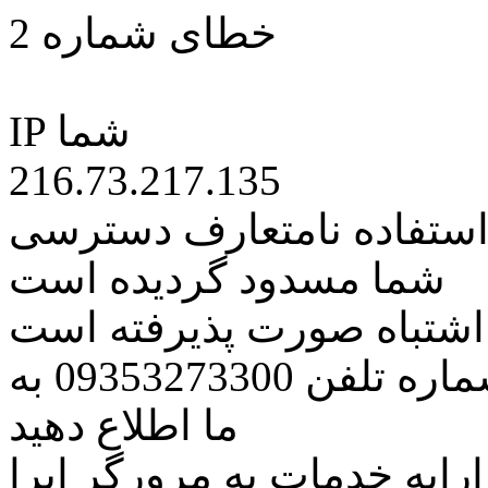
خطای شماره 2
IP شما
216.73.217.135
 استفاده نامتعارف دسترسی
شما مسدود گردیده است
ه اشتباه صورت پذیرفته است
مراتب این مسئله را از طریق شماره تلفن 09353273300 به
ما اطلاع دهید
رایه خدمات به مرورگر اپرا