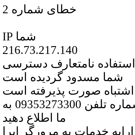
خطای شماره 2
IP شما
216.73.217.140
 استفاده نامتعارف دسترسی
شما مسدود گردیده است
ه اشتباه صورت پذیرفته است
مراتب این مسئله را از طریق شماره تلفن 09353273300 به
ما اطلاع دهید
رایه خدمات به مرورگر اپرا